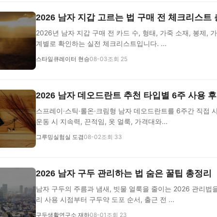
2026 남자 지갑 고르는 법 구매 전 체크리스트
2026년 남자 지갑 구매 전 카드 수, 형태, 가죽 소재, 봉제,
계별로 확인하는 실전 체크리스트입니다. ...
스타일큐레이터 현승
08-03
조회 25
2026 남자 데오드란트 추천 타입별 6주 사용 
스프레이·스틱·롤온·크림형 남자 데오드란트를 6주간 직접 
운동 시 지속력, 끈적임, 옷 얼룩, 가격대와...
그루밍실험실 도겸
08-02
조회 33
2026 남자 구두 관리하는 법 숨은 꿀팁 총정리
남자 구두의 주름과 냄새, 빗물 얼룩을 줄이는 2026 관리법
리 사용 시점부터 구두약 도포 순서, 출근 전 ...
구두생활연구소 재하
08-01
조회 23