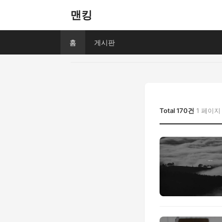
맨킹
홈
게시판
Total 170건
1 페이지