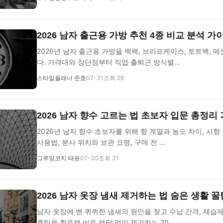
2026 남자 출근용 가방 추천 4종 비교 분석 가
2026년 남자 출근용 가방을 백팩, 브리프케이스, 토트백,
다. 가격대와 장단점부터 직업·출퇴근 방식별...
스타일플래너 준호
07-31
조회 28
2026 남자 향수 고르는 법 초보자 입문 총정리
2026년 남자 향수 초보자를 위해 향 계열과 농도 차이, 시향
사용법, 분사 위치와 보관 요령, 구매 전 ...
그루밍코치 태윤
07-30
조회 31
2026 남자 옷장 냄새 제거하는 법 숨은 생활 
남자 옷장에 밴 퀴퀴한 냄새의 원인을 찾고 수납 간격, 제습제
루틴을 활용해 비용 부담 없이 제거하는 20...