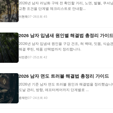
2026년 남자 러닝화 구매 전 확인할 거리, 노면, 발볼, 쿠셔닝
교환 조건을 단계별 체크리스트로 안내합...
이현욱
07-26
조회 45
2026 남자 입냄새 원인별 해결법 총정리 가이
2026년 남자 입냄새 원인을 구강 건조, 혀 백태, 잇몸, 식
해결 루틴, 제품 선택법까지 정리합니다.
서민준
07-25
조회 42
2026 남자 면도 트러블 해결법 총정리 가이드
2026년 기준 남자 면도 트러블 원인과 해결법을 정리했습니다
도날 관리, 방향, 애프터케어까지 단계별로 ...
윤재민
07-24
조회 40