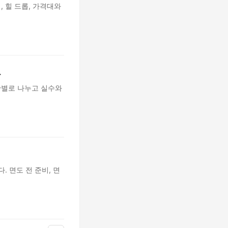
, 힐 드롭, 가격대와
드
습관별로 나누고 실수와
. 면도 전 준비, 면