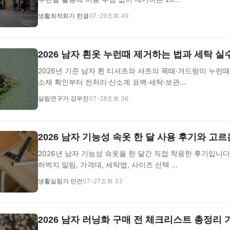
생활최적화가 한결
07-29
조회 49
2026 남자 흰옷 누런때 제거하는 법과 세탁 실
2026년 기준 남자 흰 티셔츠와 셔츠의 목때·겨드랑이 누런때
소재 확인부터 전처리·산소계 표백·세탁·보관...
살림연구가 강우진
07-28
조회 36
2026 남자 기능성 속옷 한 달 사용 후기와 고르
2026년 남자 기능성 속옷을 한 달간 직접 착용한 후기입니다
허벅지 말림, 가격대, 세탁법, 사이즈 선택 ...
생활실험가 민건
07-27
조회 33
2026 남자 러닝화 구매 전 체크리스트 총정리