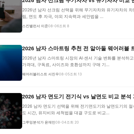
2026 남자 선크림 무기자차 vs 유기자차 비교
2026년 남자 선크림 선택을 위해 무기자차와 유기자차의 차단
림, 면도 후 자극, 야외 지속력과 세안법을 ...
스킨밸런서 이준
08-06
조회 8
2026 남자 스마트링 추천 전 알아둘 웨어러블
2026년 남자 스마트링 시장의 AI·센서 기술 변화를 분석하
가격대, 구독료, 사이즈와 호환성까지 구매 기...
웨어러블리스트 서진우
08-05
조회 13
2026 남자 면도기 전기식 vs 날면도 비교 분석
2026 남자 면도기 선택을 위해 전기면도기와 날면도기의 절삭
도 시간, 유지비와 세척법을 대결 구도로 비교...
그루밍분석가 윤재민
08-04
조회 20