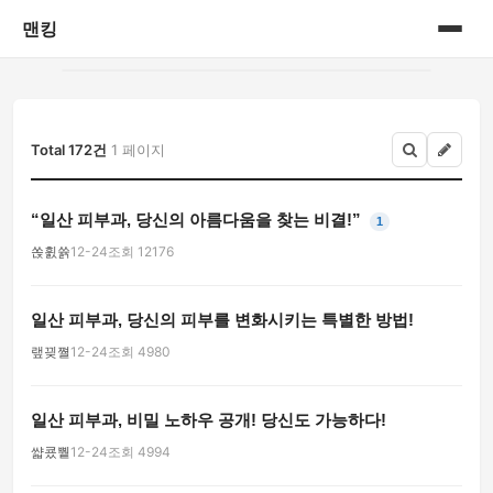
맨킹
홈
게시판
Total 172건
1 페이지
“일산 피부과, 당신의 아름다움을 찾는 비결!”
1
쏝휤쓝
12-24
조회 12176
일산 피부과, 당신의 피부를 변화시키는 특별한 방법!
랲끶쪌
12-24
조회 4980
일산 피부과, 비밀 노하우 공개! 당신도 가능하다!
쌻쿘쀁
12-24
조회 4994