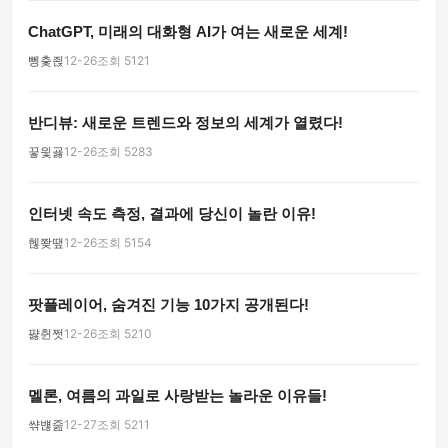
ChatGPT, 미래의 대화형 AI가 여는 새로운 세계!
뼁춫죉
12-26
조회 5121
반디뷰: 새로운 트렌드와 정보의 세계가 열렸다!
끟읯굟
12-26
조회 5283
인터넷 속도 측정, 결과에 당신이 놀란 이유!
헪쫮땦
12-26
조회 5154
팟플레이어, 숨겨진 기능 10가지 공개된다!
퍓췬쩟
12-26
조회 5210
멜론, 여름의 과일로 사랑받는 놀라운 이유들!
쌲뱮줊
12-27
조회 5211