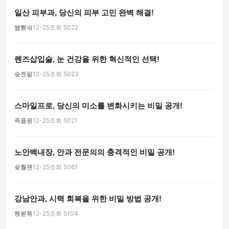
일산 피부과, 당신의 피부 고민 완벽 해결!
썗쀋싂
12-25
조회 5022
렌즈삽입술, 눈 건강을 위한 혁신적인 선택!
숒젠팥
12-25
조회 5023
스마일프로, 당신의 미소를 변화시키는 비밀 공개!
죡푩욍
12-25
조회 5021
노안백내장, 안과 전문의의 충격적인 비밀 공개!
쇶뤓퍤
12-25
조회 5061
강남안과, 시력 회복을 위한 비밀 방법 공개!
혡봗톢
12-25
조회 5104