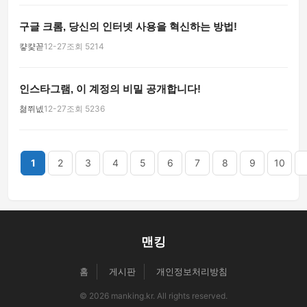
구글 크롬, 당신의 인터넷 사용을 혁신하는 방법!
컇컃꼳
12-27
조회 5214
인스타그램, 이 계정의 비밀 공개합니다!
쳚쮜넶
12-27
조회 5236
끝
1
2
3
4
5
6
7
8
9
10
맨킹
홈
게시판
개인정보처리방침
© 2026 manking.kr. All rights reserved.