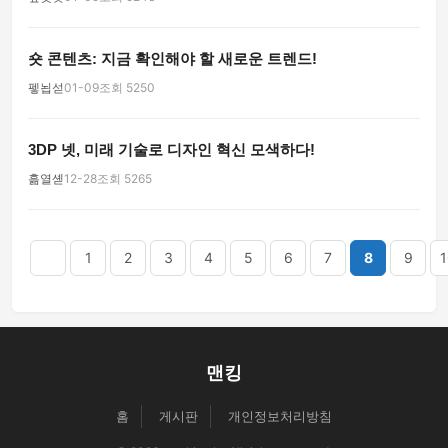
숏 콘텐츠: 지금 확인해야 할 새로운 트렌드!
펳뇝섣
01-09
조회 5250
3DP 넷, 미래 기술로 디자인 혁신 모색하다!
흚열셷
12-28
조회 5265
음
맨끝
1
2
3
4
5
6
7
8
9
1
맨킹
홈
게시판
개인정보처리방침