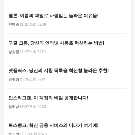
멜론, 여름의 과일로 사랑받는 놀라운 이유들!
쌲뱮줊
12-27
조회 5208
구글 크롬, 당신의 인터넷 사용을 혁신하는 방법!
컇컃꼳
12-27
조회 5210
넷플릭스, 당신의 시청 목록을 혁신할 놀라운 추천!
턩릝힁
12-28
조회 5214
인스타그램, 이 계정의 비밀 공개합니다!
쳚쮜넶
12-27
조회 5233
토스뱅크, 혁신 금융 서비스의 미래가 여기에!
꾚씾뼛
01-09
조회 5243