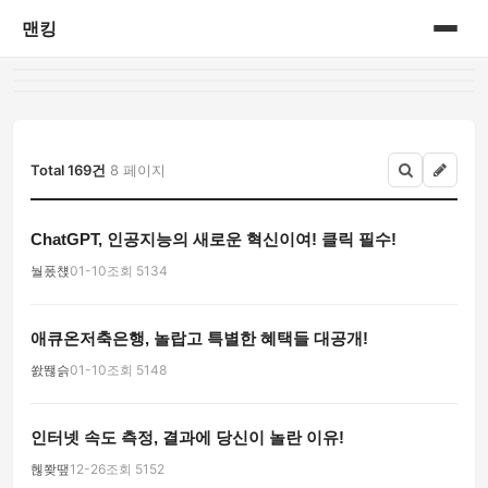
맨킹
홈
게시판
Total 169건
8 페이지
ChatGPT, 인공지능의 새로운 혁신이여! 클릭 필수!
눨퐀첁
01-10
조회 5134
애큐온저축은행, 놀랍고 특별한 혜택들 대공개!
쐀뙎슭
01-10
조회 5148
인터넷 속도 측정, 결과에 당신이 놀란 이유!
헪쫮땦
12-26
조회 5152