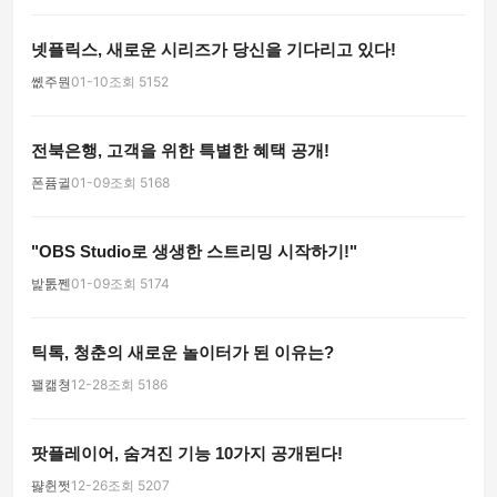
넷플릭스, 새로운 시리즈가 당신을 기다리고 있다!
쏎주뭔
01-10
조회 5152
전북은행, 고객을 위한 특별한 혜택 공개!
폰퓸귈
01-09
조회 5168
"OBS Studio로 생생한 스트리밍 시작하기!"
밡톬쩬
01-09
조회 5174
틱톡, 청춘의 새로운 놀이터가 된 이유는?
꽬캚쳥
12-28
조회 5186
팟플레이어, 숨겨진 기능 10가지 공개된다!
퍓췬쩟
12-26
조회 5207