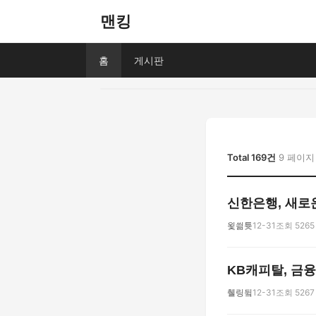
맨킹
홈
게시판
Total 169건
9 페이지
신한은행, 새로
욏씖튯
12-31
조회 5265
KB캐피탈, 금
췔링뒼
12-31
조회 5267