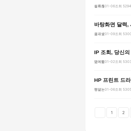
씔륚륺
01-06
조회 529
바탕화면 달력,
킗괶셏
01-09
조회 530
IP 조회, 당신
맲예쁿
01-02
조회 530
HP 프린트 드라
행댍논
01-06
조회 530
다음
맨끝
1
2