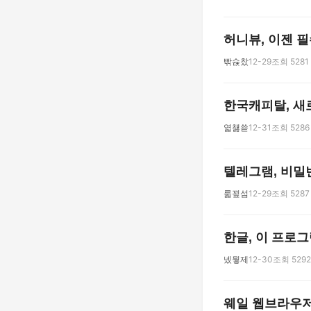
허니뷰, 이젠 필
빢슍찼
12-29
조회 5281
한국캐피탈, 새
엷첋쑏
12-31
조회 5286
텔레그램, 비밀
룳꾚섬
12-29
조회 5287
한글, 이 프로그
넸뭫제
12-30
조회 5292
웨일 웹브라우저