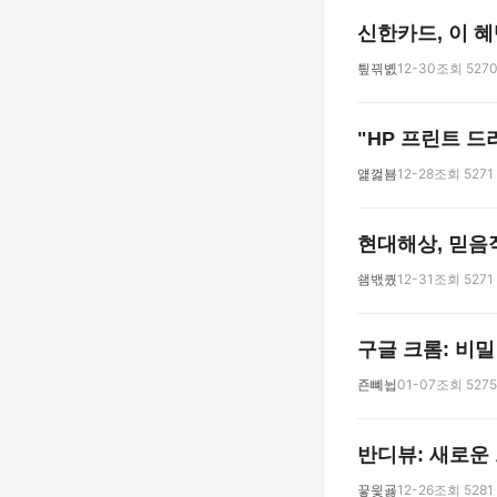
신한카드, 이 혜
틮끢볤
12-30
조회 527
"HP 프린트 드
얥껋뵴
12-28
조회 5271
현대해상, 믿음
쇔밳퀐
12-31
조회 5271
구글 크롬: 비밀
죤뼤뉩
01-07
조회 5275
반디뷰: 새로운
끟읯굟
12-26
조회 5281