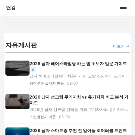
맨킹
홈
게시판
자유게시판
더보기 →
2026 남자 헤어스타일링 하는 법 초보자 입문 가이드
N
남자 헤어스타일링이 처음이라면 모발 진단부터 드라이
방향, 왁스와 포마드 선택, 가르마 연출, 세정법...
헤어루틴 설계자 민규
08-07
2026 남자 선크림 무기자차 vs 유기자차 비교 분석 가
이드
2026년 남자 선크림 선택을 위해 무기자차와 유기자차의
차단 방식, 백탁, 눈 시림, 면도 후 자극, 야외...
스킨밸런서 이준
08-06
2026 남자 스마트링 추천 전 알아둘 웨어러블 트렌드