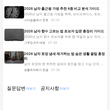
2026 남자 출근용 가방 추천 4종 비교 분석 가이드
2026년 남자 출근용 가방을 백팩, 브리프케이스, 토트백,
메신저백으로 비교합니다. 가격대와 장단점부...
스타일플래너 준호
07-31
2026 남자 향수 고르는 법 초보자 입문 총정리 가이드
2026년 남자 향수 초보자를 위해 향 계열과 농도 차이, 시
향 순서, 가격대, 계절별 사용법, 분사 위치와...
그루밍코치 태윤
07-30
2026 남자 옷장 냄새 제거하는 법 숨은 생활 꿀팁 총정
리
남자 옷장에 밴 퀴퀴한 냄새의 원인을 찾고 수납 간격, 제
습제, 베이킹소다, 환기 루틴을 활용해 비용 ...
생활최적화가 한결
07-29
질문답변
공지사항
더보기
더보기