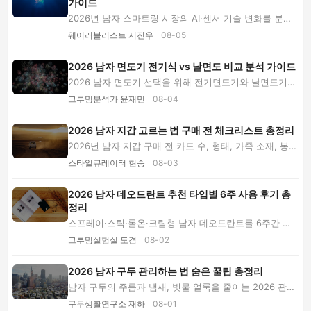
가이드
2026년 남자 스마트링 시장의 AI·센서 기술 변화를 분석
하고 스마트워치 차이, 가격대, 구독료, 사이즈...
웨어러블리스트 서진우
08-05
2026 남자 면도기 전기식 vs 날면도 비교 분석 가이드
2026 남자 면도기 선택을 위해 전기면도기와 날면도기의
절삭력, 피부 자극, 면도 시간, 유지비와 세척...
그루밍분석가 윤재민
08-04
2026 남자 지갑 고르는 법 구매 전 체크리스트 총정리
2026년 남자 지갑 구매 전 카드 수, 형태, 가죽 소재, 봉
제, 가격과 수선 조건을 단계별로 확인하는 실...
스타일큐레이터 현승
08-03
2026 남자 데오드란트 추천 타입별 6주 사용 후기 총
정리
스프레이·스틱·롤온·크림형 남자 데오드란트를 6주간 직
접 사용했습니다. 출근과 운동 시 지속력, 끈적...
그루밍실험실 도겸
08-02
2026 남자 구두 관리하는 법 숨은 꿀팁 총정리
남자 구두의 주름과 냄새, 빗물 얼룩을 줄이는 2026 관리
법을 소개합니다. 슈트리 사용 시점부터 구두약...
구두생활연구소 재하
08-01