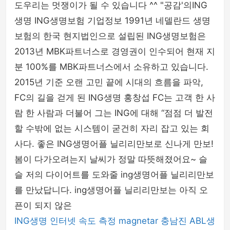
도우리는 멋쟁이가 될 수 있습니다 ^^ "공감'의ING
생명 ING생명보험 기업정보 1991년 네델란드 생명
보험의 한국 현지법인으로 설립된 ING생명보험은
2013년 MBK파트너스로 경영권이 인수되어 현재 지
분 100%를 MBK파트너스에서 소유하고 있습니다.
2015년 기준 오랜 고민 끝에 시대의 흐름을 파악,
FC의 길을 걷게 된 ING생명 홍창섭 FC는 고객 한 사
람 한 사람과 더불어 그는 ING에 대해 “점점 더 발전
할 수밖에 없는 시스템이 굳건히 자리 잡고 있는 회
사다. 좋은 ING생명어플 닐리리만보로 신나게 만보!
봄이 다가오려는지 날씨가 정말 따뜻해졌어요~ 슬
슬 저의 다이어트를 도와줄 ing생명어플 닐리리만보
를 만났답니다. ing생명어플 닐리리만보는 아직 오
픈이 되지 않은
ING생명
인터넷 속도 측정
magnetar
충남진
ABL생