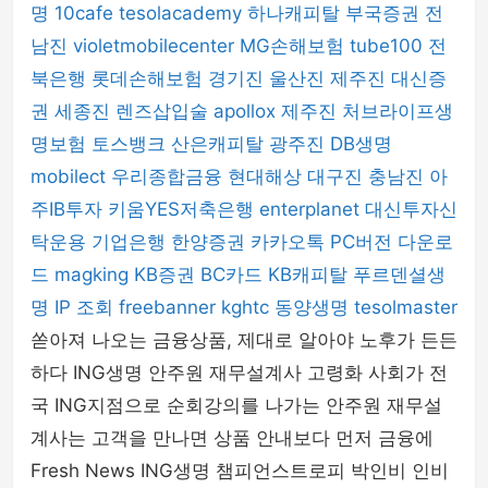
명
10cafe
tesolacademy
하나캐피탈
부국증권
전
남진
violetmobilecenter
MG손해보험
tube100
전
북은행
롯데손해보험
경기진
울산진
제주진
대신증
권
세종진
렌즈삽입술
apollox
제주진
처브라이프생
명보험
토스뱅크
산은캐피탈
광주진
DB생명
mobilect
우리종합금융
현대해상
대구진
충남진
아
주IB투자
키움YES저축은행
enterplanet
대신투자신
탁운용
기업은행
한양증권
카카오톡 PC버전 다운로
드
magking
KB증권
BC카드
KB캐피탈
푸르덴셜생
명
IP 조회
freebanner
kghtc
동양생명
tesolmaster
쏟아져 나오는 금융상품, 제대로 알아야 노후가 든든
하다 ING생명 안주원 재무설계사 고령화 사회가 전
국 ING지점으로 순회강의를 나가는 안주원 재무설
계사는 고객을 만나면 상품 안내보다 먼저 금융에
Fresh News ING생명 챔피언스트로피 박인비 인비