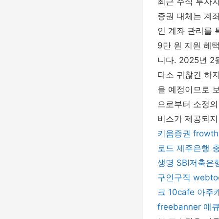
최근 주식 투자자
증권 대체는 계좌
인 계좌 관리를 
9만 원 지원 혜
니다. 2025년
다소 귀찮긴 하
을 예정이므로 보
으로부터 소정의 
비스가 제공되지 
키움증권
frowth
로드
제주은행
생명
SBI저축은
구인구직
webto
크
10cafe
아주
freebanner
애