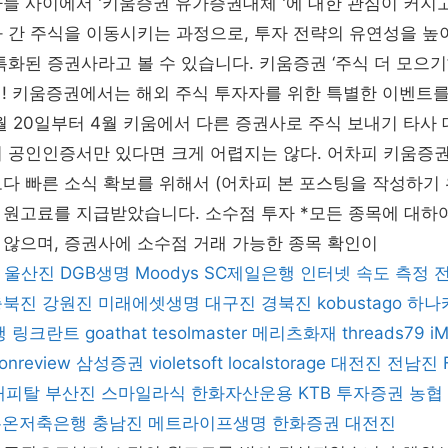
들 사이에서 '키움증권 유가증권대체 '에 대한 관심이 커지고
 간 주식을 이동시키는 과정으로, 투자 전략의 유연성을 높
특화된 증권사라고 볼 수 있습니다. 키움증권 ‘주식 더 모으기’
택! 키움증권에서는 해외 주식 투자자를 위한 특별한 이벤트
 2월 20일부터 4월 키움에서 다른 증권사로 주식 보내기 타사
지 공인인증서만 있다면 크게 어렵지는 않다. 어차피 키움증
다 빠른 소식 확보를 위해서 (어차피 본 포스팅을 작성하기
원고료를 지급받았습니다. 소수점 투자 *모든 종목에 대하여
않으며, 증권사에 소수점 거래 가능한 종목 확인이
울산진
DGB생명
Moodys
SC제일은행
인터넷 속도 측정
충북진
강원진
미래에셋생명
대구진
경북진
kobustago
하나
행
링크란트
goathat
tesolmaster
메리츠화재
threads79
i
onreview
삼성증권
violetsoft
localstorage
대전진
전남진
캐피탈
부산진
스마일라식
한화자산운용
KTB 투자증권
농협
큐온저축은행
충남진
메트라이프생명
한화증권
대전진