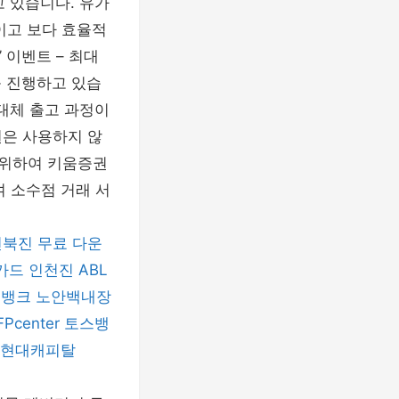
 있습니다. 유가
이고 보다 효율적
 이벤트 – 최대
를 진행하고 있습
 대체 출고 과정이
권은 사용하지 않
 위하여 키움증권
 소수점 거래 서
전북진
무료 다운
카드
인천진
ABL
M뱅크
노안백내장
FPcenter
토스뱅
현대캐피탈