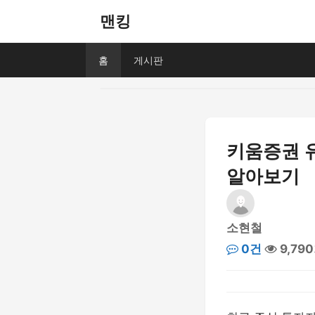
맨킹
홈
게시판
키움증권 유
알아보기
소현철
0건
9,79