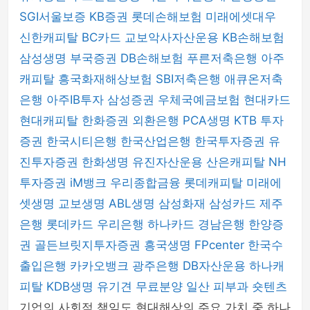
SGI서울보증
KB증권
롯데손해보험
미래에셋대우
신한캐피탈
BC카드
교보악사자산운용
KB손해보험
삼성생명
부국증권
DB손해보험
푸른저축은행
아주
캐피탈
흥국화재해상보험
SBI저축은행
애큐온저축
은행
아주IB투자
삼성증권
우체국예금보험
현대카드
현대캐피탈
한화증권
외환은행
PCA생명
KTB 투자
증권
한국시티은행
한국산업은행
한국투자증권
유
진투자증권
한화생명
유진자산운용
산은캐피탈
NH
투자증권
iM뱅크
우리종합금융
롯데캐피탈
미래에
셋생명
교보생명
ABL생명
삼성화재
삼성카드
제주
은행
롯데카드
우리은행
하나카드
경남은행
한양증
권
골든브릿지투자증권
흥국생명
FPcenter
한국수
출입은행
카카오뱅크
광주은행
DB자산운용
하나캐
피탈
KDB생명
유기견 무료분양
일산 피부과
숏텐츠
기업의 사회적 책임도 현대해상의 주요 가치 중 하나