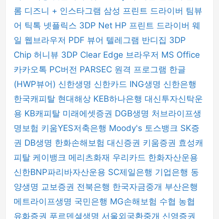
롬
디즈니 +
인스타그램
삼성 프린트 드라이버
팀뷰
어
틱톡
넷플릭스
3DP Net
HP 프린트 드라이버
웨
일 웹브라우저
PDF 뷰어
텔레그램
반디집
3DP
Chip
허니뷰
3DP Clear
Edge 브라우저
MS Office
카카오톡 PC버전
PARSEC 원격 프로그램
한글
(HWP뷰어)
신한생명
신한카드
ING생명
신한은행
한국캐피탈
현대해상
KEB하나은행
대신투자신탁운
용
KB캐피탈
미래에셋증권
DGB생명
처브라이프생
명보험
키움YES저축은행
Moody's
토스뱅크
SK증
권
DB생명
한화손해보험
대신증권
키움증권
효성캐
피탈
케이뱅크
메리츠화재
우리카드
한화자산운용
신한BNP파리바자산운용
SC제일은행
기업은행
동
양생명
교보증권
전북은행
한국자금중개
부산은행
메트라이프생명
국민은행
MG손해보험
수협
농협
유화증권
푸르덴셜생명
서울외국환중개
신영증권