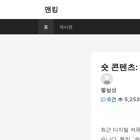
맨킹
홈
게시판
숏 콘텐츠:
펳뇝섣
0건
5,25
최근 디지털 커
습니다. 특히, 