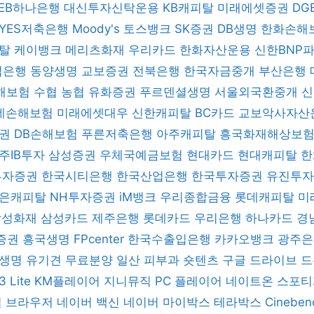
KEB하나은행
대신투자신탁운용
KB캐피탈
미래에셋증권
DG
YES저축은행
Moody's
토스뱅크
SK증권
DB생명
한화손해
피탈
케이뱅크
메리츠화재
우리카드
한화자산운용
신한BNP
업은행
동양생명
교보증권
전북은행
한국자금중개
부산은행
해보험
수협
농협
유화증권
푸르덴셜생명
서울외국환중개
데손해보험
미래에셋대우
신한캐피탈
BC카드
교보악사자산
증권
DB손해보험
푸른저축은행
아주캐피탈
흥국화재해상보
주IB투자
삼성증권
우체국예금보험
현대카드
현대캐피탈
한
 투자증권
한국시티은행
한국산업은행
한국투자증권
유진투
은캐피탈
NH투자증권
iM뱅크
우리종합금융
롯데캐피탈
미
삼성화재
삼성카드
제주은행
롯데카드
우리은행
하나카드
경
증권
흥국생명
FPcenter
한국수출입은행
카카오뱅크
광주
B생명
유기견 무료분양
일산 피부과
숏텐츠
구글 드라이브
드
3 Lite
KM플레이어
지니뮤직 PC 플레이어
네이트온
스포
일 브라우저
네이버 백신
네이버 마이박스
테라박스
Cinebe