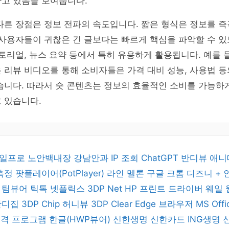
하고 있음을 보여줍니다.
다른 장점은 정보 전파의 속도입니다. 짧은 형식은 정보를 
 사용자들이 귀찮은 긴 글보다는 빠르게 핵심을 파악할 수 있
튜토리얼, 뉴스 요약 등에서 특히 유용하게 활용됩니다. 예를 
 리뷰 비디오를 통해 소비자들은 가격 대비 성능, 사용법 
습니다. 따라서 숏 콘텐츠는 정보의 효율적인 소비를 가능하
 있습니다.
일프로
노안백내장
강남안과
IP 조회
ChatGPT
반디뷰
애니
 측정
팟플레이어(PotPlayer)
라인
멜론
구글 크롬
디즈니 +
버
팀뷰어
틱톡
넷플릭스
3DP Net
HP 프린트 드라이버
웨일
반디집
3DP Chip
허니뷰
3DP Clear
Edge 브라우저
MS Off
 원격 프로그램
한글(HWP뷰어)
신한생명
신한카드
ING생명