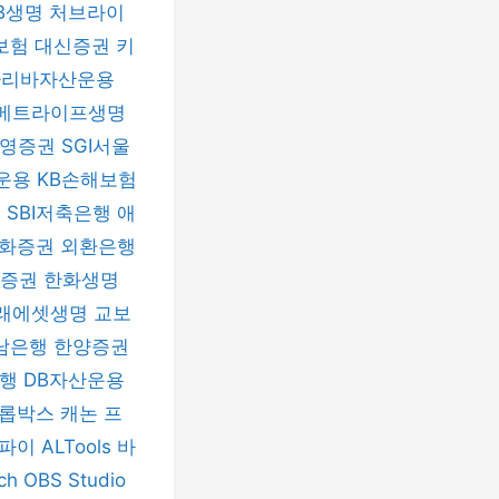
B생명
처브라이
보험
대신증권
키
파리바자산운용
메트라이프생명
신영증권
SGI서울
운용
KB손해보험
험
SBI저축은행
애
화증권
외환은행
자증권
한화생명
래에셋생명
교보
남은행
한양증권
은행
DB자산운용
롭박스
캐논 프
티파이
ALTools
바
nch
OBS Studio