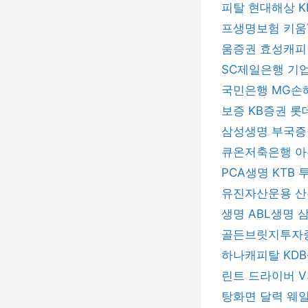
피탈
현대해상
프생명보험
키움
움증권
효성캐
SC제일은행
기
국민은행
MG손
보증
KB증권
롯
삼성생명
부국
큐온저축은행
아
PCA생명
KTB
유진자산운용
산
생명
ABL생명
골든브릿지투자
하나캐피탈
KD
린트 드라이버
V
탕화면 달력
웨