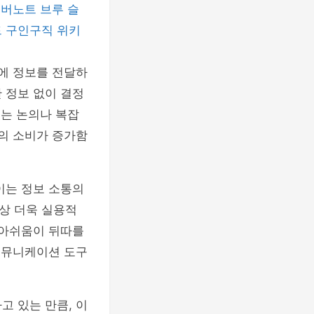
에버노트
브루
슬
드
구인구직
위키
내에 정보를 전달하
 정보 없이 결정
있는 논의나 복잡
츠의 소비가 증가함
이는 정보 소통의
상 더욱 실용적
 아쉬움이 뒤따를
 커뮤니케이션 도구
고 있는 만큼, 이