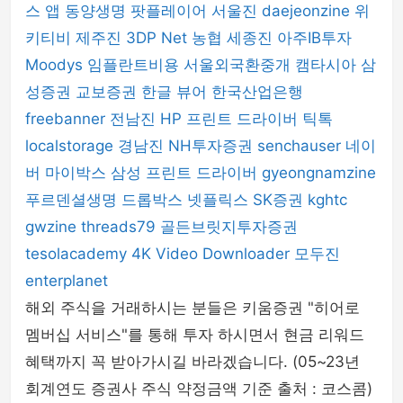
스 앱
동양생명
팟플레이어
서울진
daejeonzine
위
키티비
제주진
3DP Net
농협
세종진
아주IB투자
Moodys
임플란트비용
서울외국환중개
캠타시아
삼
성증권
교보증권
한글 뷰어
한국산업은행
freebanner
전남진
HP 프린트 드라이버
틱톡
localstorage
경남진
NH투자증권
senchauser
네이
버 마이박스
삼성 프린트 드라이버
gyeongnamzine
푸르덴셜생명
드롭박스
넷플릭스
SK증권
kghtc
gwzine
threads79
골든브릿지투자증권
tesolacademy
4K Video Downloader
모두진
enterplanet
해외 주식을 거래하시는 분들은 키움증권 "히어로
멤버십 서비스"를 통해 투자 하시면서 현금 리워드
혜택까지 꼭 받아가시길 바라겠습니다. (05~23년
회계연도 증권사 주식 약정금액 기준 출처 : 코스콤)