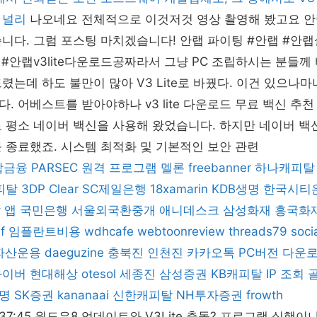
 널리
나오네요 전체적으로 이것저것 영상 촬영해 봤고요 안랩 v3
니다. 그럼 포스팅 마치겠습니다! 안랩 파이팅 #안랩 #안랩설치
설치 #안랩v3lite다운로드공짜라서 그냥 PC 조립하시는 분들
렸는데 하도 불만이 많아 V3 Lite로 바꿨다. 이건 있으나마
. 어베스트를 받아야하나 v3 lite 다운로드 무료 백신 추
 평소 네이버 백신을 사용해 왔었습니다. 하지만 네이버 백신이
 종료했죠. 시스템 최적화 및 기본적인 보안 관련
합금융
PARSEC 원격 프로그램
멜론
freebanner
하나캐피탈
피탈
3DP Clear
SC제일은행
18xamarin
KDB생명
한국시티
 앱
국민은행
서울외국환중개
애니데스크
삼성화재
흥국화
f
임플란트비용
wdhcafe
webtoonreview
threads79
soci
자산운용
daeguzine
충북진
인천진
카카오톡 PC버전 다운
라이버
현대해상
otesol
세종진
삼성증권
KB캐피탈
IP 조회
명
SK증권
kananaai
신한캐피탈
NH투자증권
frowth
 15:37:45 윈도우8 업데이트와 V3Lite 충돌? 프로그램 실행