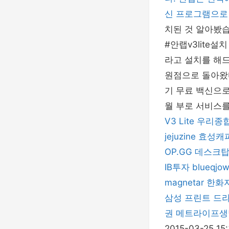
신 프로그램으로
치된 것 알아봤습
#안랩v3lite
라고 설치를 해드
원점으로 돌아왔다
기 무료 백신으로
월 부로 서비스를
V3 Lite
우리종
jejuzine
효성캐
OP.GG 데스크탑
IB투자
blueqjow
magnetar
한화
삼성 프린트 드
권
메트라이프생
2015-03-25