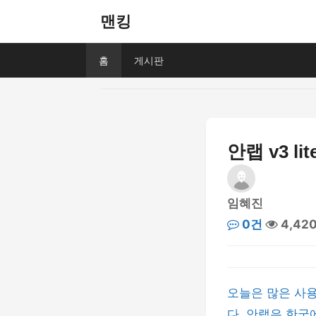
맨킹
홈
게시판
안랩 v3 
임혜진
0건
4,42
오늘은 많은 사용
다. 안랩은 한국