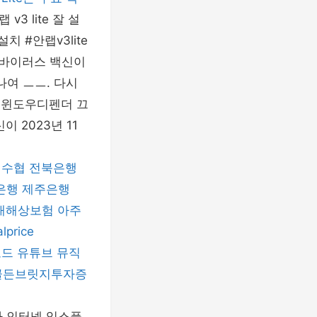
 lite 잘 설
 #안랩v3lite
께 바이러스 백신이
나여 ㅡㅡ. 다시
천 윈도우디펜더 끄
 2023년 11
수협
전북은행
은행
제주은행
재해상보험
아주
alprice
로드
유튜브 뮤직
골든브릿지투자증
이나 인터넷 익스플