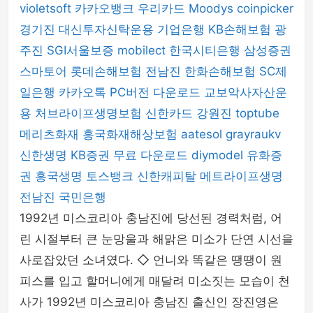
violetsoft
카카오뱅크
우리카드
Moodys
coinpicker
경기진
대신투자신탁운용
기업은행
KB손해보험
광
주진
SGI서울보증
mobilect
한국시티은행
삼성증권
스마토어
롯데손해보험
전남진
한화손해보험
SC제
일은행
카카오톡 PC버전 다운로드
교보악사자산운
용
처브라이프생명보험
신한카드
강원진
toptube
메리츠화재
흥국화재해상보험
aatesol
grayraukv
신한생명
KB증권
무료 다운로드
diymodel
유화증
권
흥국생명
토스뱅크
신한캐피탈
메트라이프생명
전남진
국민은행
1992년 미스코리아 충남진에 당선된 경력처럼, 어
린 시절부터 큰 눈망울과 해맑은 미소가 단연 시선을
사로잡았던 소녀였다. ◇ 언니와 똑같은 땡땡이 원
피스를 입고 할머니에게 매달려 미소짓는 모습이 천
사가 1992년 미스코리아 충남진 출신인 장진영은