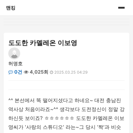
맨킹
홈
게시판
도도한 카멜레온 이보영
허명호
0건
4,025회
2025.03.25 04:29
^^ 본선에서 똑 떨어지셨다고 하네요~ 대전 충남진
역사상 처음이라죠~^^ 생각보다 도전정신이 정말 강
하신듯 보이죠? ㅎㅎㅎㅎㅎㅎ 도도한 카멜레온 이보
영씨가 '사랑의 스튜디오' 라는~그 당시 '짝'과 비슷