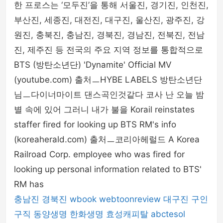
한 프로스는 ‘모두진’을 통해 서울진, 경기진, 인천진,
부산진, 세종진, 대전진, 대구진, 울산진, 광주진, 강
원진, 충북진, 충남진, 경북진, 경남진, 전북진, 전남
진, 제주진 등 전국의 주요 지역 정보를 통합적으로
BTS (방탄소년단) 'Dynamite' Official MV
(youtube.com) 출처ㅡHYBE LABELS 방탄소년단
님ㅡ다이너마이트 댄스곡인것같다 코사 난 오늘 밤
별 속에 있어 그러니 내가 불을 Korail reinstates
staffer fired for looking up BTS RM's info
(koreaherald.com) 출처ㅡ코리아헤럴드 A Korea
Railroad Corp. employee who was fired for
looking up personal information related to BTS'
RM has
충남진
경북진
wbook
webtoonreview
대구진
구인
구직
동양생명
한화생명
효성캐피탈
abctesol