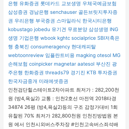
은행
유화증권
롯데카드
교보생명
우체국예금보험
삼성증권
경남은행
senchauser
골든브릿지투자증
권
우리은행
부국증권
스마일라식
한국시티은행
kobustago
jobedu
유기견 무료분양
삼성생명
ING
생명
기업은행
wbook
kghtc
socialprice
SBI저축은
행
충북진
consumeragency
현대캐피탈
webtoonreview
임플란트비용
magking
otesol
MG
손해보험
coinpicker
magnetar
aatesol
부산진
광
주은행
한화증권
threads79
경기진
KTB 투자증권
한국자금중개
미래에셋증권
인천검단힐스테이트2차아파트 최저가 : 282,200천
원 (방4,욕실2) 교통 : 인천2호선 마전역 2018타경
34874 26평 (방4,욕실2)등의 구조 감정가대비 1회
유찰된 70% 최저가 282,800천원 인천진방법원 본
원 에서 인천시외버스주차장 #인천고속버스죄석배