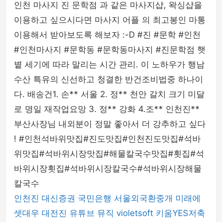
인천 마사지 진 문학점 과 같은 마사지샵, 왁싱샵을
이용하고 싶으시다면 마사지 어플 의 최고봉인 마통
이용해서 받아보도록 해보자 :-D #진 #문학 #인천
#인천마사지 #문학동 #문학동마사지 #진문학점 햇
볕 세기에 따라 말리는 시간 관리. 이 노하우가 행남
수산 특유의 신선하고 청결한 반건조비법중 하나이
다. 배송건1. 손** 서울 2. 정** 천안 갈치 크기 미달
로 명일 재작업요망 3. 정** 강화 4.조** 인천진**
부산사장님 내외분이 정말 좋아서 더 강추하고 싶다
! #인천석바위맛집#진도맛집#인천진도맛집#석바
위맛집#석바위시장맛집#해물칼국수맛집#횟집#석
바위시장횟집#석바위시장칼국수#석바위시장해물
칼국수
인천진
대신증권
국민은행
서울외국환중개
미래에
셋대우
대전진
유튜브 뮤직
violetsoft
키움YES저축